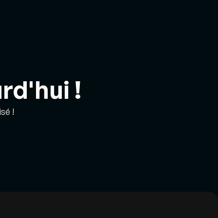
d'hui !
sé !