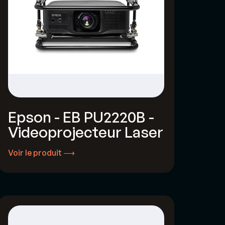
Epson - EB PU2220B -
Videoprojecteur Laser
Voir le produit ⟶
Voir le produit ⟶